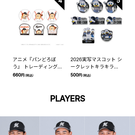
4
5
アニメ『パンどろぼ
2026実写マスコット シ
う』 トレーディングス
ークレットキラキラス
テッカー 千葉ロッテマ
テッカー(BSW)
660
500
円
円
（税込）
（税込）
リーンズ(全6種)
PLAYERS