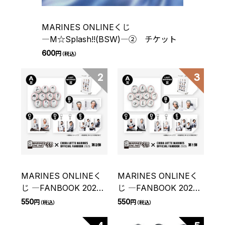
MARINES ONLINEくじ
―M☆Splash!!(BSW)―② チケット
600
円
（税込）
2
3
MARINES ONLINEく
MARINES ONLINEく
じ ―FANBOOK 2026
じ ―FANBOOK 2026
第3弾― チケット
第1弾― チケット
550
550
円
円
（税込）
（税込）