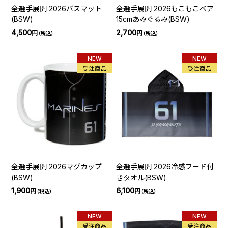
全選手展開 2026バスマット
全選手展開 2026もこもこベア
(BSW)
15cmあみぐるみ(BSW)
4,500
2,700
円
円
（税込）
（税込）
NEW
NEW
受注商品
受注商品
全選手展開 2026マグカップ
全選手展開 2026冷感フード付
(BSW)
きタオル(BSW)
1,900
6,100
円
円
（税込）
（税込）
NEW
NEW
受注商品
受注商品