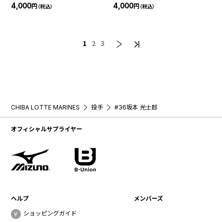
ム＆ナンバーTシャツ(BSW)
4,000
4,000
円
円
（税込）
（税込）
1
2
3
CHIBA LOTTE MARINES
投手
#36坂本 光士郎
オフィシャルサプライヤー
ヘルプ
メンバーズ
ショッピングガイド