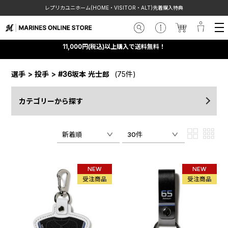
レプリカユニホーム(HOME・VISITOR・ALT)先着購入特典
11,000円(税込)以上購入で送料無料！
選手
>
投手
>
#36坂本 光士郎
(75件)
カテゴリーから探す
新着順
30件
NEW
NEW
受注商品
受注商品