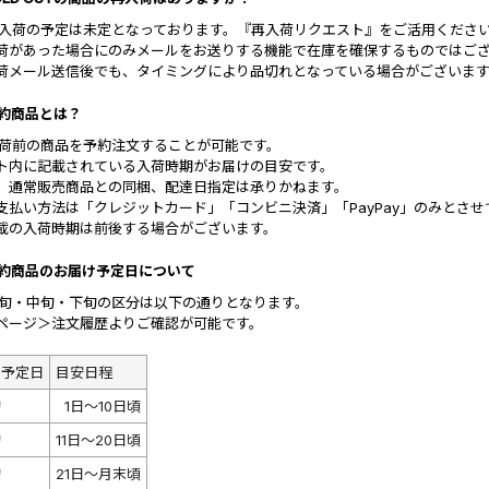
 再入荷の予定は未定となっております。『再入荷リクエスト』をご活用くださ
荷があった場合にのみメールをお送りする機能で在庫を確保するものではご
荷メール送信後でも、タイミングにより品切れとなっている場合がございま
 予約商品とは？
 入荷前の商品を予約注文することが可能です。
ト内に記載されている入荷時期がお届けの目安です。
、通常販売商品との同梱、配達日指定は承りかねます。
支払い方法は「クレジットカード」「コンビニ決済」「PayPay」のみとさ
載の入荷時期は前後する場合がございます。
 予約商品のお届け予定日について
 上旬・中旬・下旬の区分は以下の通りとなります。
ページ＞注文履歴よりご確認が可能です。
送予定日
目安日程
旬
1日～10日頃
旬
11日～20日頃
旬
21日～月末頃