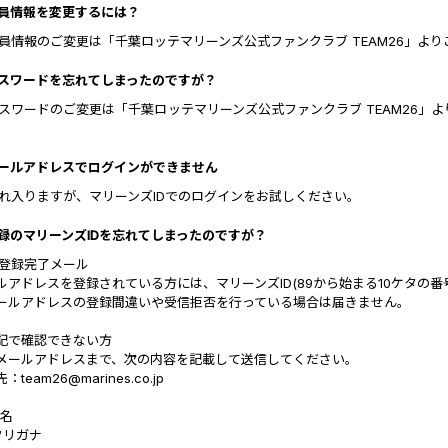
 会員情報を変更するには？
 会員情報のご変更は「千葉ロッテマリーンズ公式ファンクラブ TEAM26」よ
 パスワードを忘れてしまったのですが？
 パスワードのご変更は「千葉ロッテマリーンズ公式ファンクラブ TEAM26
 メールアドレスでログインができません
 恐れ入りますが、マリーンズIDでのログインをお試しください。
 登録のマリーンズIDを忘れてしまったのですが？
 ■登録完了メール
ルアドレスを登録されている方には、マリーンズID(89から始まる10ケタの
ールアドレスの登録間違いや受信拒否を行っている場合は届きません。
記で確認できない方
メールアドレスまで、次の内容を記載して送信してください。
：team26@marines.co.jp
氏名
 フリガナ