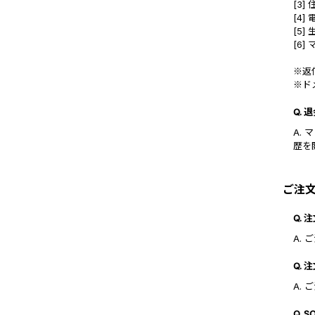
[3]
[4]
[5]
[6]
※返
※ド
Q.
A.
歴を
ご注
Q.
A.
Q.
A.
Q.