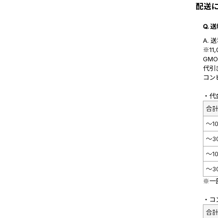
配送
Q.
A. 
※1
GM
代引
コン
・代
合
～1
～3
～10
～3
※一
・コ
合