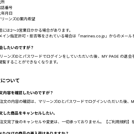
 住所
 電話番号
 生年月日
 マリーンズID案内希望
信には2～3営業日かかる場合があります。
メイン指定許可・拒否等をされている場合は「marines.co.jp」からのメ
 退会したいのですが？
 マリーンズIDとパスワードでログインをしていただいた後、MY PAGE の
閲覧することができなくなります。
文について
 注文内容を確認したいのですが？
 ご注文の内容の確認は、マリーンズIDとパスワードでログインいただいた後、M
 注文した商品をキャンセルしたい。
 ご注文完了後のキャンセルや変更は、一切承っておりません。【ご利用規約】
 SOLD OUTの商品の再入荷はありますか？