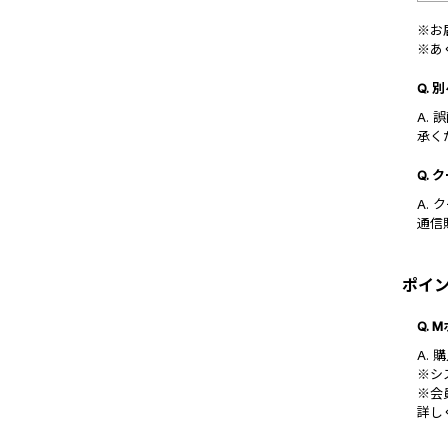
※お
※あ
Q.
A.
承く
Q.
A.
通信
ポイ
Q.
A.
※シ
※会
詳し