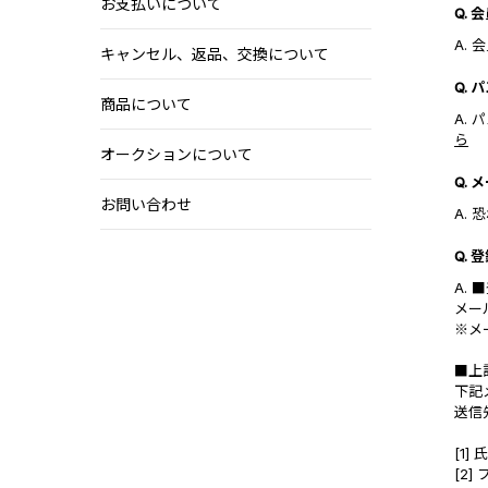
お支払いについて
Q.
A.
キャンセル、返品、交換について
Q.
商品について
A.
ら
オークションについて
Q.
お問い合わせ
A.
Q.
A.
メー
※メ
■上
下記
送信先
[1] 
[2]