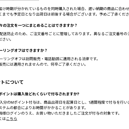
届け時期が分かれているものを同時購入された場合、遅い納期の商品に合わ
くまでも予定日となり出荷日は前後する場合がございます。予めご了承くだ
 別々の注文を一つにまとめることはできますか？
 誤配送防止のため、ご注文番号ごとに管理しております。異なるご注文番号
ださい。
 クーリングオフはできますか？
 クーリングオフは訪問販売・電話勧誘に適用される法律です。
販売には適用されませんので、何卒ご了承ください。
ントについて
 Mポイントは購入後どれくらいで付与されますか?
 購入分のMポイント付与は、商品出荷日を起算日とし、1週間程度で付与を行い
ステムの都合によりお時間がかかることがあります。
員様ログインのうえ、お買い物いただきましたご注文が付与の対象です。
くは
こちら