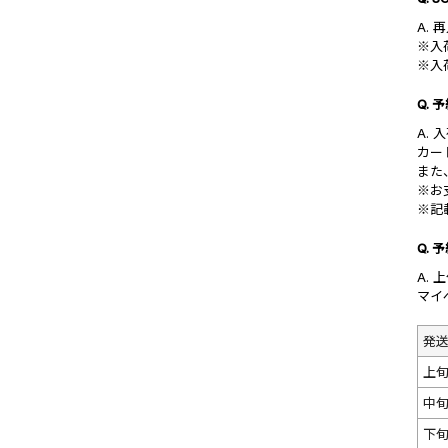
A.
※入
※入
Q.
A.
カー
また
※お
※記
Q.
A.
マイ
発
上
中
下