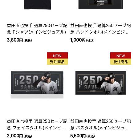
益田直也投手 通算250セーブ記
益田直也投手 通算250セーブ記
念 Tシャツ(メインビジュアル)
念 ハンドタオル(メインビジュ
アル)
3,800
1,000
円
円
（税込）
（税込）
NEW
NEW
受注商品
受注商品
益田直也投手 通算250セーブ記
益田直也投手 通算250セーブ記
念 フェイスタオル(メインビジ
念 バスタオル(メインビジュア
ュアル)
ル)
2,000
5,500
円
円
（税込）
（税込）