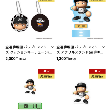
全選手展開 パワプロ×マリーン
全選手展開 パワプロ×マリーン
ズ クッションキーチェーン(選
ズ アクリルスタンド(選手キャ
手紹介ビジョン)
ラクター)
2,000
1,300
円
円
（税込）
（税込）
NEW
NEW
受注商品
受注商品