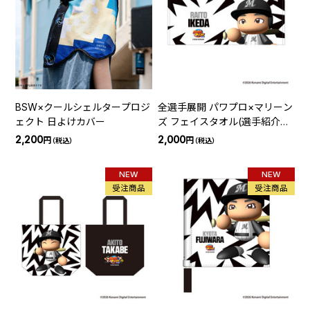
BSW×クールシェルタープロジ
全選手展開 パワプロ×マリーン
ェクト 日よけカバー
ズ フェイスタオル(選手紹介ビ
ジョン)
2,200
2,000
円
円
（税込）
（税込）
NEW
NEW
受注商品
受注商品