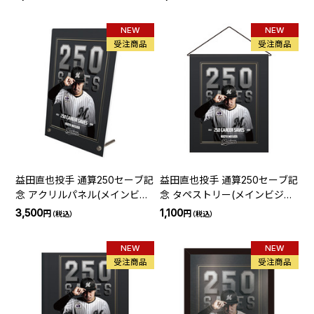
NEW
NEW
受注商品
受注商品
益田直也投手 通算250セーブ記
益田直也投手 通算250セーブ記
念 アクリルパネル(メインビジ
念 タペストリー(メインビジュ
ュアル)
アル)
3,500
1,100
円
円
（税込）
（税込）
NEW
NEW
受注商品
受注商品