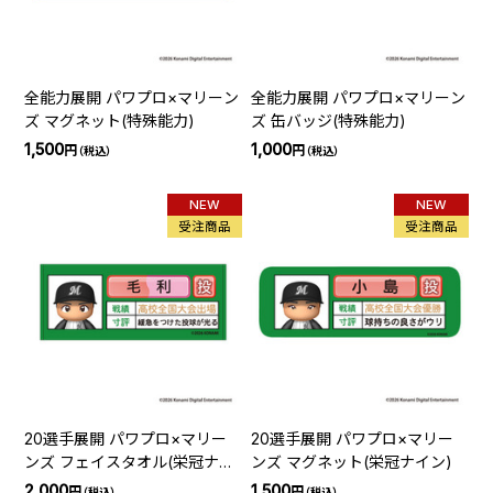
全能力展開 パワプロ×マリーン
全能力展開 パワプロ×マリーン
ズ マグネット(特殊能力)
ズ 缶バッジ(特殊能力)
1,500
1,000
円
円
（税込）
（税込）
NEW
NEW
受注商品
受注商品
20選手展開 パワプロ×マリー
20選手展開 パワプロ×マリー
ンズ フェイスタオル(栄冠ナイ
ンズ マグネット(栄冠ナイン)
ン)
2,000
1,500
円
円
（税込）
（税込）