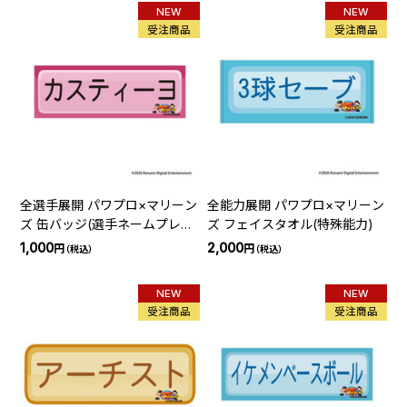
NEW
NEW
受注商品
受注商品
全選手展開 パワプロ×マリーン
全能力展開 パワプロ×マリーン
ズ 缶バッジ(選手ネームプレー
ズ フェイスタオル(特殊能力)
ト)
1,000
2,000
円
円
（税込）
（税込）
NEW
NEW
受注商品
受注商品