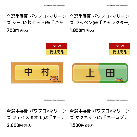
全選手展開 パワプロ×マリーン
全選手展開 パワプロ×マリーン
ズ シール2枚セット(選手キャ
ズ ワッペン(選手キャラクター)
ラクター)
700
1,600
円
円
（税込）
（税込）
NEW
NEW
受注商品
受注商品
全選手展開 パワプロ×マリーン
全選手展開 パワプロ×マリーン
ズ フェイスタオル(選手ネーム
ズ マグネット(選手ネームプレ
プレート)
ート)
2,000
1,500
円
円
（税込）
（税込）