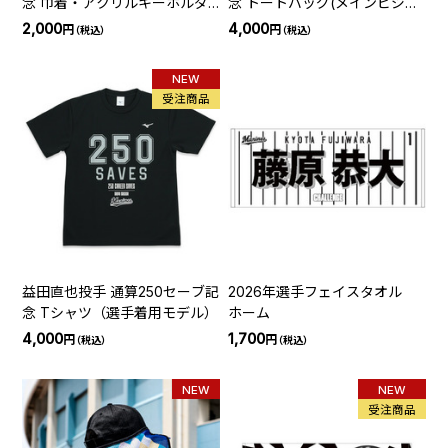
念 巾着・アクリルキーホルダ
念 トートバッグ(メインビジュ
ーセット(メインビジュアル)
アル)
2,000
4,000
円
円
（税込）
（税込）
NEW
受注商品
益田直也投手 通算250セーブ記
2026年選手フェイスタオル
念 Tシャツ（選手着用モデル）
ホーム
4,000
1,700
円
円
（税込）
（税込）
NEW
NEW
受注商品