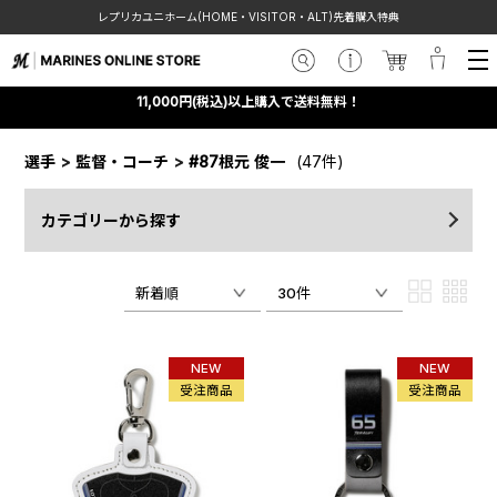
レプリカユニホーム(HOME・VISITOR・ALT)先着購入特典
11,000円(税込)以上購入で送料無料！
選手
>
監督・コーチ
>
#87根元 俊一
(47件)
カテゴリーから探す
新着順
30件
NEW
NEW
受注商品
受注商品