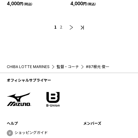
ム＆ナンバーTシャツ(BSW)
4,000
4,000
円
円
（税込）
（税込）
1
2
CHIBA LOTTE MARINES
監督・コーチ
#87根元 俊一
オフィシャルサプライヤー
ヘルプ
メンバーズ
ショッピングガイド