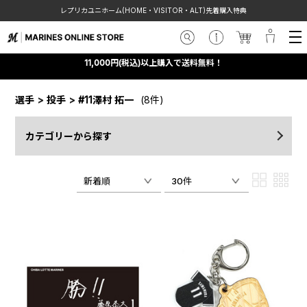
レプリカユニホーム(HOME・VISITOR・ALT)先着購入特典
11,000円(税込)以上購入で送料無料！
選手
>
投手
>
#11澤村 拓一
(8件)
カテゴリーから探す
新着順
30件