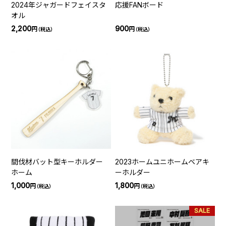
2024年ジャガードフェイスタ
応援FANボード
オル
2,200
900
円
円
（税込）
（税込）
間伐材バット型キーホルダー
2023ホームユニホームベアキ
ホーム
ーホルダー
1,000
1,800
円
円
（税込）
（税込）
SALE