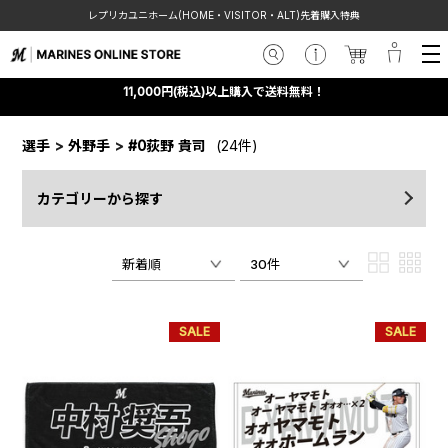
レプリカユニホーム(HOME・VISITOR・ALT)先着購入特典
11,000円(税込)以上購入で送料無料！
選手
>
外野手
>
#0荻野 貴司
(24件)
カテゴリーから探す
新着順
30件
SALE
SALE