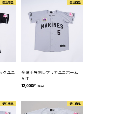
受注商品
受注商品
ックユニ
全選手展開レプリカユニホーム
ALT
12,000
円
（税込）
受注商品
受注商品