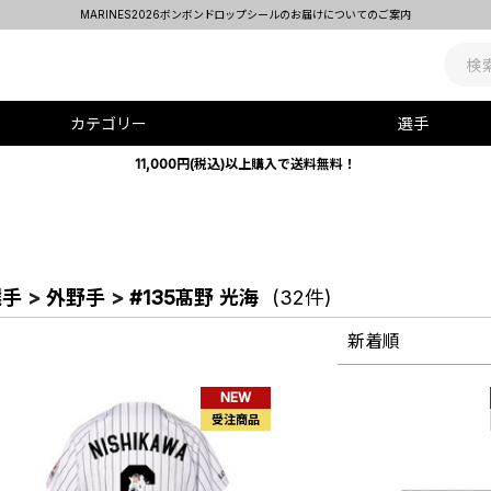
MARINES2026ボンボンドロップシールのお届けについてのご案内
カテゴリー
選手
11,000円(税込)以上購入で送料無料！
選手
>
外野手
>
#135髙野 光海
(32件)
新着順
NEW
受注商品