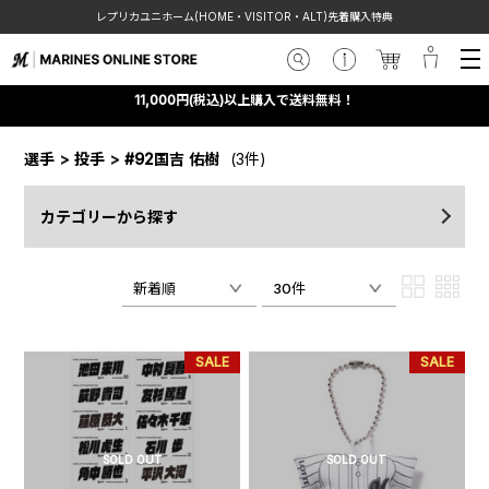
レプリカユニホーム(HOME・VISITOR・ALT)先着購入特典
11,000円(税込)以上購入で送料無料！
選手
>
投手
>
#92国吉 佑樹
(3件)
カテゴリーから探す
新着順
30件
SALE
SALE
SOLD OUT
SOLD OUT