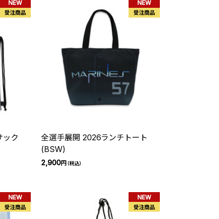
NEW
NEW
受注商品
受注商品
サック
全選手展開 2026ランチトート
(BSW)
2,900
円
（税込）
NEW
NEW
受注商品
受注商品