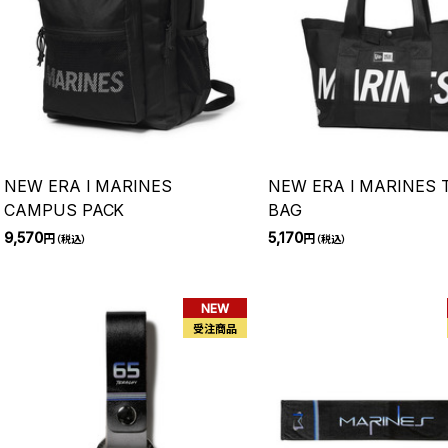
NEW ERA I MARINES
NEW ERA I MARINES 
CAMPUS PACK
BAG
9,570
5,170
円
円
（税込）
（税込）
NEW
受注商品