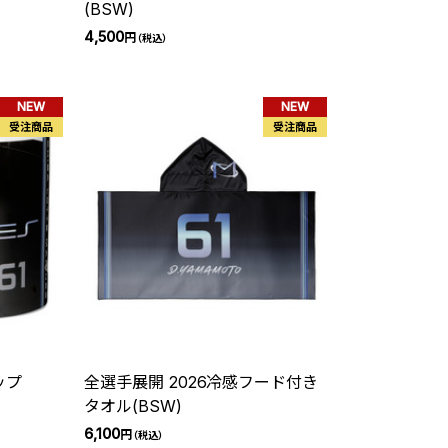
(BSW)
4,500
円
（税込）
NEW
NEW
受注商品
受注商品
ップ
全選手展開 2026冷感フード付き
タオル(BSW)
6,100
円
（税込）