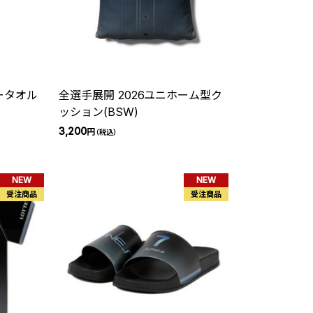
ータオル
全選手展開 2026ユニホーム型ク
ッション(BSW)
3,200
円
（税込）
NEW
NEW
受注商品
受注商品