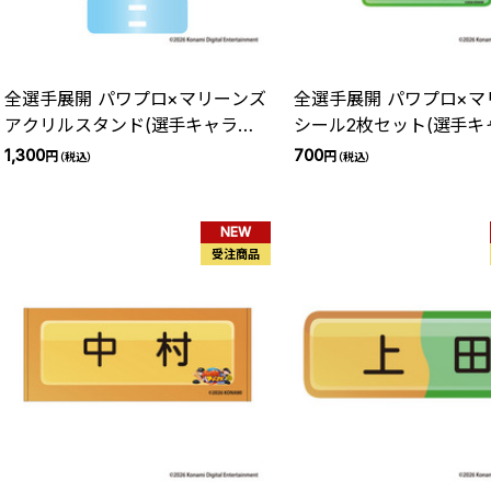
全選手展開 パワプロ×マリーンズ
全選手展開 パワプロ×マ
アクリルスタンド(選手キャラク
シール2枚セット(選手キ
ター)
ー)
1,300
700
円
円
（税込）
（税込）
NEW
受注商品