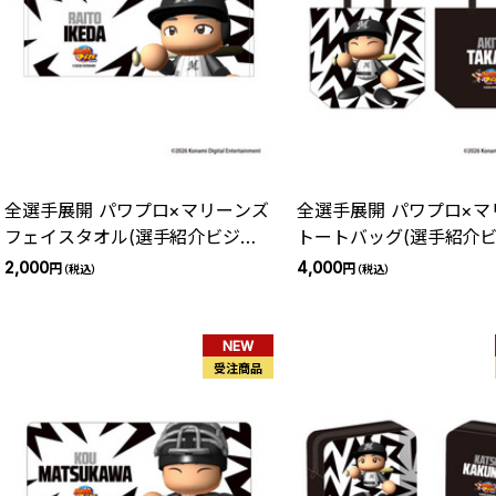
全選手展開 パワプロ×マリーンズ
全選手展開 パワプロ×マ
フェイスタオル(選手紹介ビジョ
トートバッグ(選手紹介ビ
ン)
2,000
4,000
円
円
（税込）
（税込）
NEW
受注商品