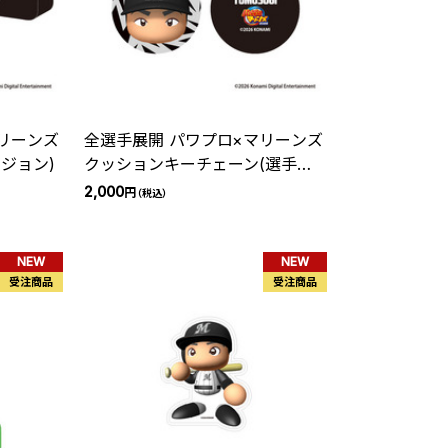
リーンズ
全選手展開 パワプロ×マリーンズ
ジョン)
クッションキーチェーン(選手紹
介ビジョン)
2,000
円
（税込）
NEW
NEW
受注商品
受注商品