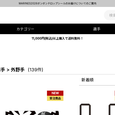
INES2026ボンボンドロップシールのお届けについてのご案内
カテゴリー
選手
11,000円(税込)以上購入で送料無料！
選手
>
外野手
(139件)
新着順
NEW
受注商品