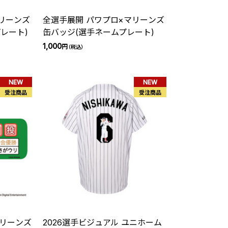
リーンズ
全選手展開 パワプロ×マリーンズ
レート)
缶バッジ(選手ネームプレート)
1,000
円
（税込）
NEW
NEW
受注商品
受注商品
マリーンズ
2026選手ビジュアル ユニホーム