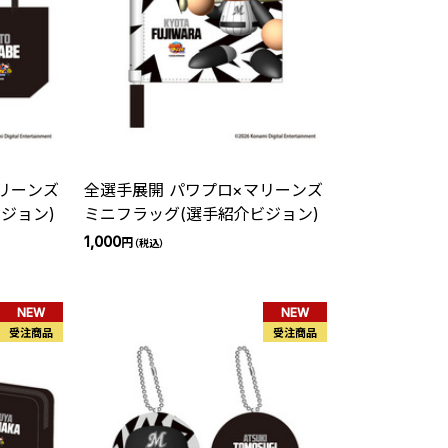
リーンズ
全選手展開 パワプロ×マリーンズ
ジョン)
ミニフラッグ(選手紹介ビジョン)
1,000
円
（税込）
NEW
NEW
受注商品
受注商品