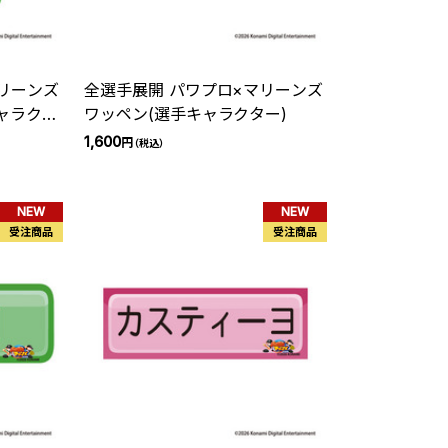
リーンズ
全選手展開 パワプロ×マリーンズ
ャラクタ
ワッペン(選手キャラクター)
1,600
円
（税込）
NEW
NEW
受注商品
受注商品