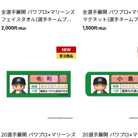
全選手展開 パワプロ×マリーンズ
全選手展開 パワプロ×マ
フェイスタオル(選手ネームプレ
マグネット(選手ネームプ
ート)
2,000
1,500
円
円
（税込）
（税込）
NEW
受注商品
20選手展開 パワプロ×マリーンズ
20選手展開 パワプロ×