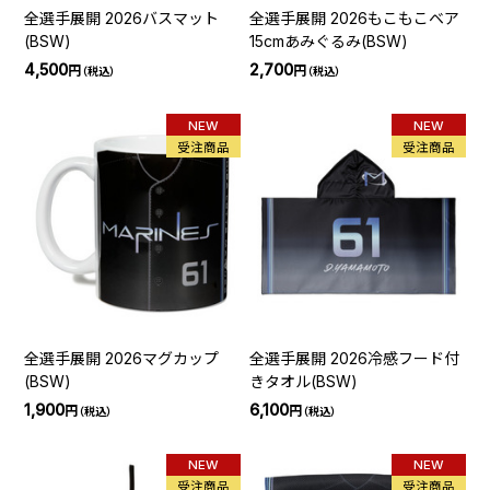
全選手展開 2026バスマット
全選手展開 2026もこもこベア
(BSW)
15cmあみぐるみ(BSW)
4,500
2,700
円
円
（税込）
（税込）
NEW
NEW
受注商品
受注商品
全選手展開 2026マグカップ
全選手展開 2026冷感フード付
(BSW)
きタオル(BSW)
1,900
6,100
円
円
（税込）
（税込）
NEW
NEW
受注商品
受注商品