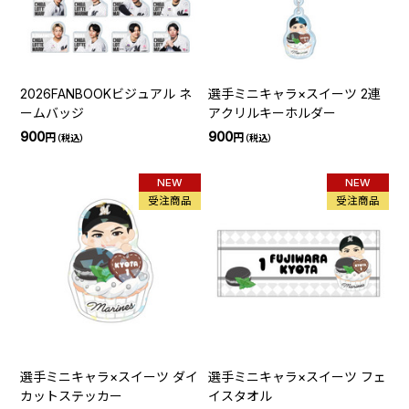
2026FANBOOKビジュアル ネ
選手ミニキャラ×スイーツ 2連
ームバッジ
アクリルキーホルダー
900
900
円
円
（税込）
（税込）
NEW
NEW
受注商品
受注商品
選手ミニキャラ×スイーツ ダイ
選手ミニキャラ×スイーツ フェ
カットステッカー
イスタオル