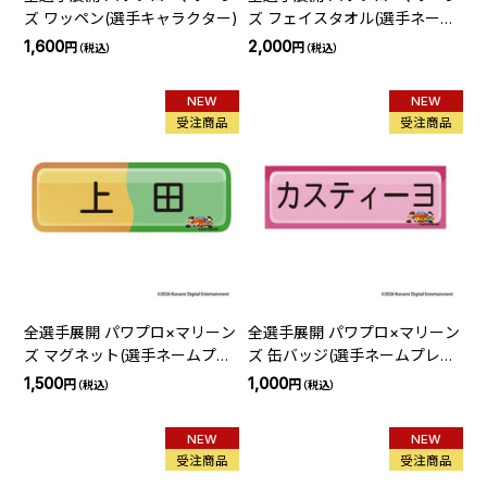
ズ ワッペン(選手キャラクター)
ズ フェイスタオル(選手ネーム
プレート)
1,600
2,000
円
円
（税込）
（税込）
NEW
NEW
受注商品
受注商品
全選手展開 パワプロ×マリーン
全選手展開 パワプロ×マリーン
ズ マグネット(選手ネームプレ
ズ 缶バッジ(選手ネームプレー
ート)
ト)
1,500
1,000
円
円
（税込）
（税込）
NEW
NEW
受注商品
受注商品