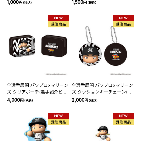
ョン)
ン)
1,000
1,500
円
円
（税込）
（税込）
NEW
NEW
受注商品
受注商品
全選手展開 パワプロ×マリーン
全選手展開 パワプロ×マリーン
ズ クリアポーチ(選手紹介ビジ
ズ クッションキーチェーン(選
ョン)
手紹介ビジョン)
4,000
2,000
円
円
（税込）
（税込）
NEW
NEW
受注商品
受注商品