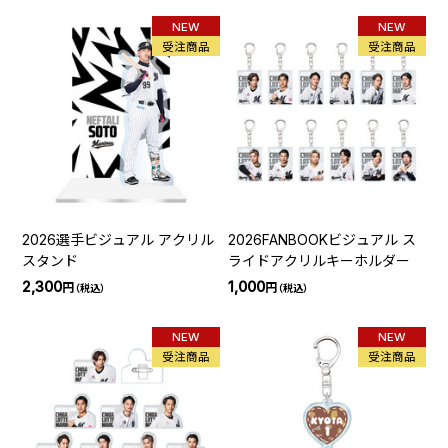
NEW
NEW
受注商品
受注商品
2026選手ビジュアル アクリル
2026FANBOOKビジュアル ス
スタンド
ライドアクリルキーホルダー
2,300
1,000
円
円
（税込）
（税込）
NEW
NEW
受注商品
受注商品