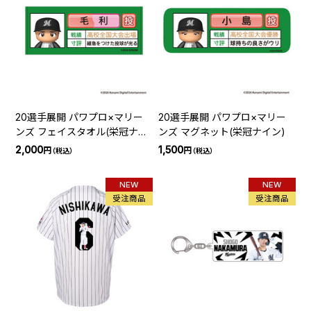
20選手展開 パワプロ×マリー
20選手展開 パワプロ×マリー
ンズ フェイスタオル(栄冠ナイ
ンズ マグネット(栄冠ナイン)
ン)
2,000
1,500
円
円
（税込）
（税込）
NEW
NEW
受注商品
受注商品