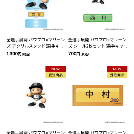
全選手展開 パワプロ×マリーン
全選手展開 パワプロ×マリーン
ズ アクリルスタンド(選手キャ
ズ シール2枚セット(選手キャ
ラクター)
ラクター)
1,300
700
円
円
（税込）
（税込）
NEW
NEW
受注商品
受注商品
全選手展開 パワプロ×マリーン
全選手展開 パワプロ×マリーン