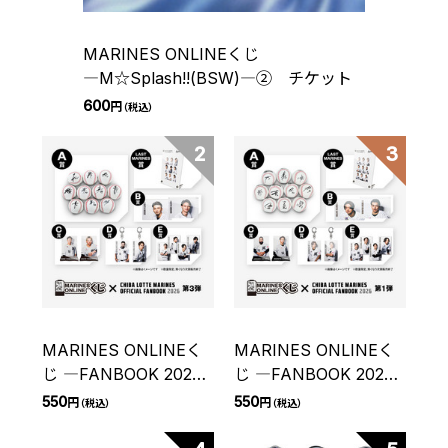
MARINES ONLINEくじ
―M☆Splash!!(BSW)―② チケット
600
円
（税込）
2
3
MARINES ONLINEく
MARINES ONLINEく
じ ―FANBOOK 2026
じ ―FANBOOK 2026
第3弾― チケット
第1弾― チケット
550
550
円
円
（税込）
（税込）