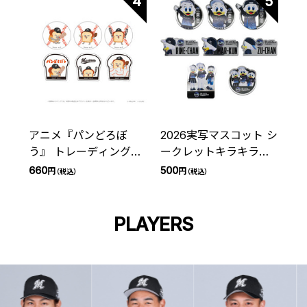
4
5
アニメ『パンどろぼ
2026実写マスコット シ
う』 トレーディングス
ークレットキラキラス
テッカー 千葉ロッテマ
テッカー(BSW)
660
500
円
円
（税込）
（税込）
リーンズ(全6種)
PLAYERS