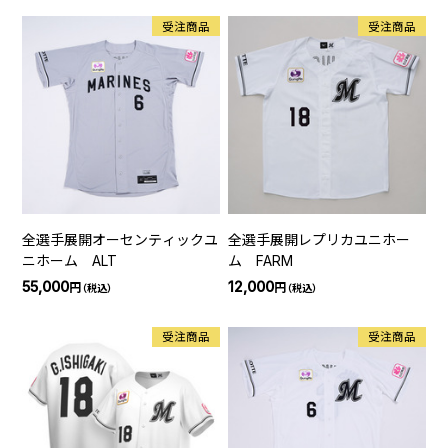
受注商品
受注商品
全選手展開オーセンティックユ
全選手展開レプリカユニホー
ニホーム ALT
ム FARM
55,000
12,000
円
円
（税込）
（税込）
受注商品
受注商品