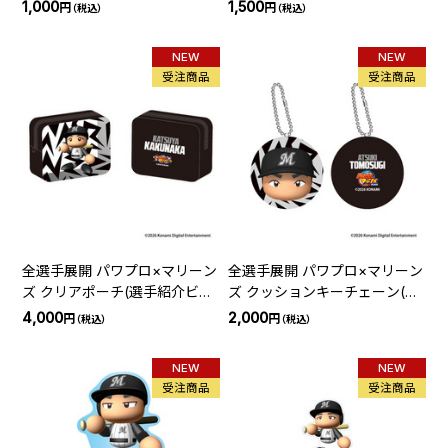
ョン)
ン)
1,000
1,500
円
円
（税込）
（税込）
NEW
NEW
受注商品
受注商品
全選手展開 パワプロ×マリーン
全選手展開 パワプロ×マリーン
ズ クリアポーチ(選手紹介ビジ
ズ クッションキーチェーン(選
ョン)
手紹介ビジョン)
4,000
2,000
円
円
（税込）
（税込）
NEW
NEW
受注商品
受注商品