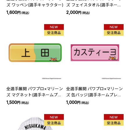
ズ ワッペン(選手キャラクター)
ズ フェイスタオル(選手ネーム
プレート)
1,600
2,000
円
円
（税込）
（税込）
NEW
NEW
受注商品
受注商品
全選手展開 パワプロ×マリーン
全選手展開 パワプロ×マリーン
ズ マグネット(選手ネームプレ
ズ 缶バッジ(選手ネームプレー
ート)
ト)
1,500
1,000
円
円
（税込）
（税込）
NEW
NEW
受注商品
受注商品