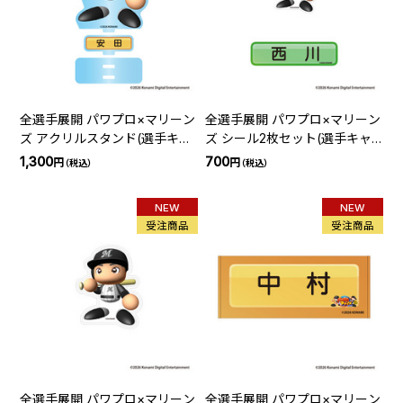
全選手展開 パワプロ×マリーン
全選手展開 パワプロ×マリーン
ズ アクリルスタンド(選手キャ
ズ シール2枚セット(選手キャ
ラクター)
ラクター)
1,300
700
円
円
（税込）
（税込）
NEW
NEW
受注商品
受注商品
全選手展開 パワプロ×マリーン
全選手展開 パワプロ×マリーン