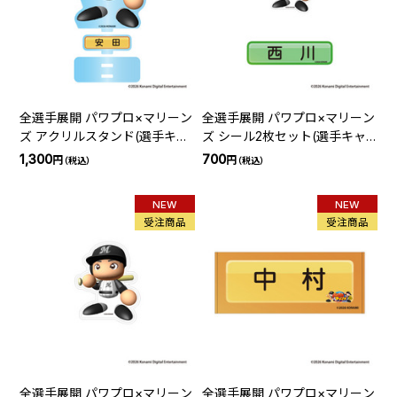
全選手展開 パワプロ×マリーン
全選手展開 パワプロ×マリーン
ズ アクリルスタンド(選手キャ
ズ シール2枚セット(選手キャ
ラクター)
ラクター)
1,300
700
円
円
（税込）
（税込）
NEW
NEW
受注商品
受注商品
全選手展開 パワプロ×マリーン
全選手展開 パワプロ×マリーン