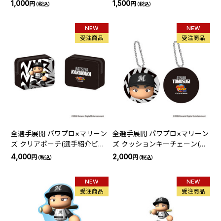
ョン)
ン)
1,000
1,500
円
円
（税込）
（税込）
NEW
NEW
受注商品
受注商品
全選手展開 パワプロ×マリーン
全選手展開 パワプロ×マリーン
ズ クリアポーチ(選手紹介ビジ
ズ クッションキーチェーン(選
ョン)
手紹介ビジョン)
4,000
2,000
円
円
（税込）
（税込）
NEW
NEW
受注商品
受注商品