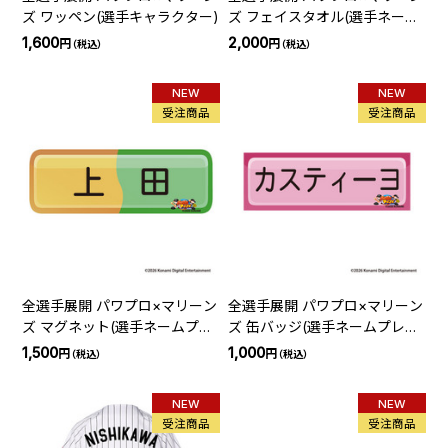
ズ ワッペン(選手キャラクター)
ズ フェイスタオル(選手ネーム
プレート)
1,600
2,000
円
円
（税込）
（税込）
NEW
NEW
受注商品
受注商品
全選手展開 パワプロ×マリーン
全選手展開 パワプロ×マリーン
ズ マグネット(選手ネームプレ
ズ 缶バッジ(選手ネームプレー
ート)
ト)
1,500
1,000
円
円
（税込）
（税込）
NEW
NEW
受注商品
受注商品