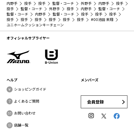
内野手
投手
投手
監督・コーチ
外野手
内野手
投手
投手
監督・コーチ
外野手
投手
内野手
監督・コーチ
監督・コーチ
内野手
監督・コーチ
投手
投手
投手
投手
投手
投手
投手
投手
投手
#00池田 来翔
ユニホームクッションキーチェーン
オフィシャルサプライヤー
ヘルプ
メンバーズ
ショッピングガイド
よくあるご質問
会員登録
お問い合わせ
店舗一覧