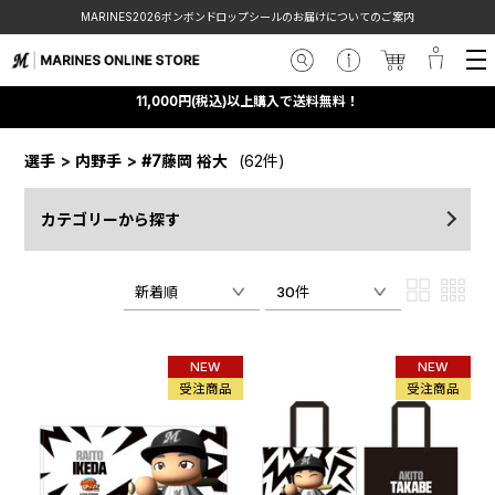
MARINES2026ボンボンドロップシールのお届けについてのご案内
11,000円(税込)以上購入で送料無料！
選手
>
内野手
>
#7藤岡 裕大
(62件)
カテゴリーから探す
新着順
30件
NEW
NEW
受注商品
受注商品