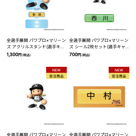
全選手展開 パワプロ×マリーン
全選手展開 パワプロ×マリーン
ズ アクリルスタンド(選手キャ
ズ シール2枚セット(選手キャ
ラクター)
ラクター)
1,300
700
円
円
（税込）
（税込）
NEW
NEW
受注商品
受注商品
全選手展開 パワプロ×マリーン
全選手展開 パワプロ×マリーン