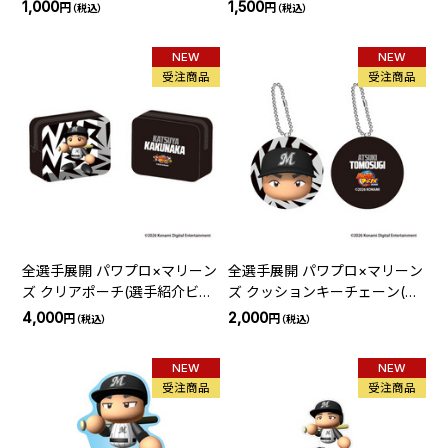
ョン)
ン)
1,000
1,500
円
円
（税込）
（税込）
NEW
NEW
受注商品
受注商品
全選手展開 パワプロ×マリーン
全選手展開 パワプロ×マリーン
ズ クリアポーチ(選手紹介ビジ
ズ クッションキーチェーン(選
ョン)
手紹介ビジョン)
4,000
2,000
円
円
（税込）
（税込）
NEW
NEW
受注商品
受注商品