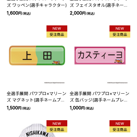
ズ ワッペン(選手キャラクター)
ズ フェイスタオル(選手ネーム
プレート)
1,600
2,000
円
円
（税込）
（税込）
NEW
NEW
受注商品
受注商品
全選手展開 パワプロ×マリーン
全選手展開 パワプロ×マリーン
ズ マグネット(選手ネームプレ
ズ 缶バッジ(選手ネームプレー
ート)
ト)
1,500
1,000
円
円
（税込）
（税込）
NEW
NEW
受注商品
受注商品