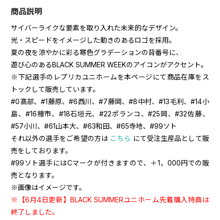
商品説明
サイバーライクな要素を取り入れた未来的なデザイン。
光・スピードをイメージした動きのあるロゴを採用。
夏の夜を涼やかに彩る寒色グラデーションの背番号に、
遊び心のあるBLACK SUMMER WEEKのアイコンがアクセント。
※下記選手のレプリカユニホームを本ページにて商品在庫をス
トックして販売しています。
#0髙部、#1藤原、#6西川、#7藤岡、#8中村、#13毛利、#14小
島、#16種市、#18石垣元、#22ポランコ、#25岡、#32佐藤、
#57小川、#61山本大、#63和田、#65寺地、#99ソト
それ以外の選手をご希望の方は
こちら
にて受注生産品として販
売をしております。
#99ソト選手にはCマークが付きますので、＋1，000円での販
売となります。
※画像はイメージです。
※【6月4日更新】BLACK SUMMERユニホーム先着購入特典は
終了しました。