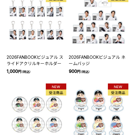
2026FANBOOKビジュアル ス
2026FANBOOKビジュアル ネ
ライドアクリルキーホルダー
ームバッジ
1,000
900
円
円
（税込）
（税込）
NEW
NEW
受注商品
受注商品