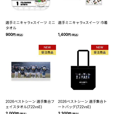
選手ミニキャラ×スイーツ ミニ
選手ミニキャラ×スイーツ 巾着
タオル
900
1,400
円
円
（税込）
（税込）
NEW
NEW
受注商品
受注商品
2026ベストシーン 選手集合フ
2026ベストシーン 選手集合ト
ェイスタオル(7.22vsE)
ートバッグ(7.22vsE)
2,000
2,300
円
円
（税込）
（税込）