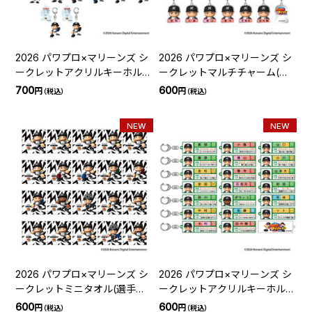
2026 パワプロ×マリーンズ シ
2026 パワプロ×マリーンズ シ
ークレットアクリルキーホルダ
ークレットマルチチャーム(選
ー(選手キャラクター)
手キャラクター)
700
600
円
円
（税込）
（税込）
NEW
NEW
2026 パワプロ×マリーンズ シ
2026 パワプロ×マリーンズ シ
ークレットミニタオル(選手紹
ークレットアクリルキーホルダ
介ビジョン)
ー(栄冠ナイン)
600
600
円
円
（税込）
（税込）