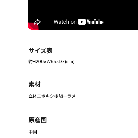
サイズ表
約H200×W95×D7(mm)
素材
立体エポキシ樹脂＋ラメ
原産国
中国