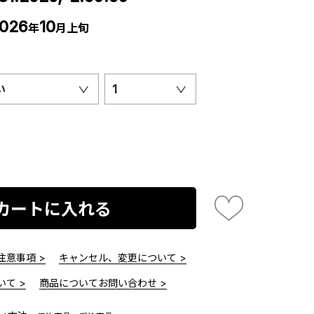
026
10
年
月上旬
い
1
カートに入れる
意事項 >
キャンセル、変更について >
て >
商品についてお問い合わせ >