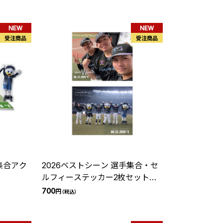
NEW
NEW
受注商品
受注商品
集合アク
2026ベストシーン 選手集合・セ
ルフィーステッカー2枚セット
(7.22vsE)
700
円
（税込）