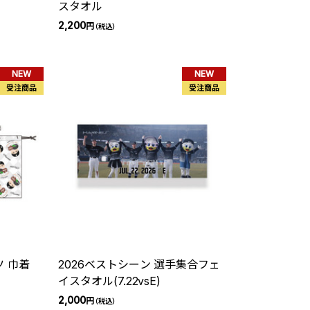
スタオル
2,200
円
（税込）
NEW
NEW
受注商品
受注商品
 巾着
2026ベストシーン 選手集合フェ
イスタオル(7.22vsE)
2,000
円
（税込）