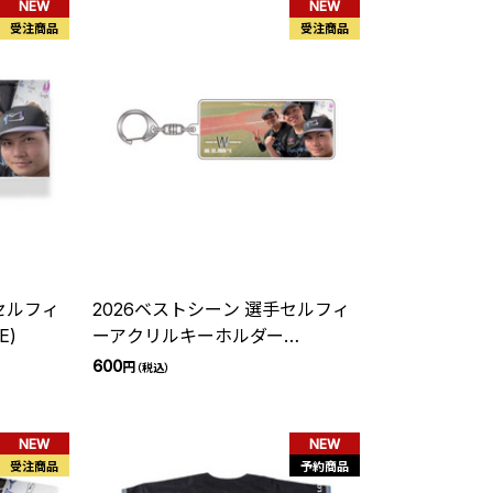
NEW
NEW
受注商品
受注商品
セルフィ
2026ベストシーン 選手セルフィ
E)
ーアクリルキーホルダー
(7.22vsE)
600
円
（税込）
NEW
NEW
受注商品
予約商品