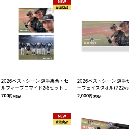
NEW
受注商品
2026ベストシーン 選手集合・セ
2026ベストシーン 選手
ルフィーブロマイド2枚セット
ーフェイスタオル(7.22vs
(7.22vsE)
700
2,000
円
円
（税込）
（税込）
NEW
受注商品