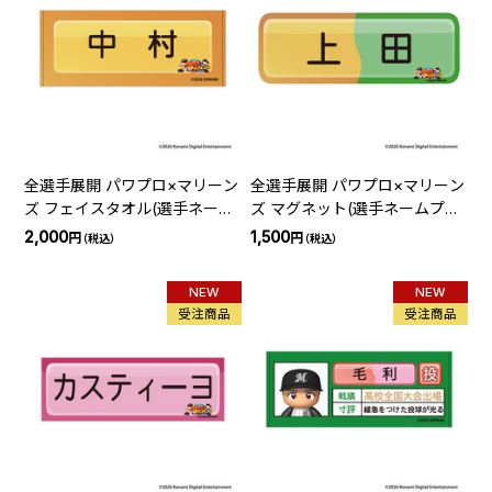
全選手展開 パワプロ×マリーン
全選手展開 パワプロ×マリーン
ズ フェイスタオル(選手ネーム
ズ マグネット(選手ネームプレ
プレート)
ート)
2,000
1,500
円
円
（税込）
（税込）
NEW
NEW
受注商品
受注商品