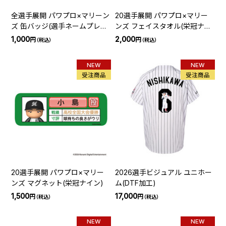
全選手展開 パワプロ×マリーン
20選手展開 パワプロ×マリー
ズ 缶バッジ(選手ネームプレー
ンズ フェイスタオル(栄冠ナイ
ト)
ン)
1,000
2,000
円
円
（税込）
（税込）
NEW
NEW
受注商品
受注商品
20選手展開 パワプロ×マリー
2026選手ビジュアル ユニホー
ンズ マグネット(栄冠ナイン)
ム(DTF加工)
1,500
17,000
円
円
（税込）
（税込）
NEW
NEW