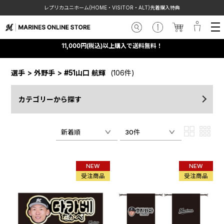
レプリカユニホーム(HOME・VISITOR・ALT)先着購入特典
11,000円(税込)以上購入で送料無料！
選手
>
外野手
>
#51山口 航輝
(106件)
カテゴリーから探す
新着順
30件
NEW
NEW
受注商品
受注商品