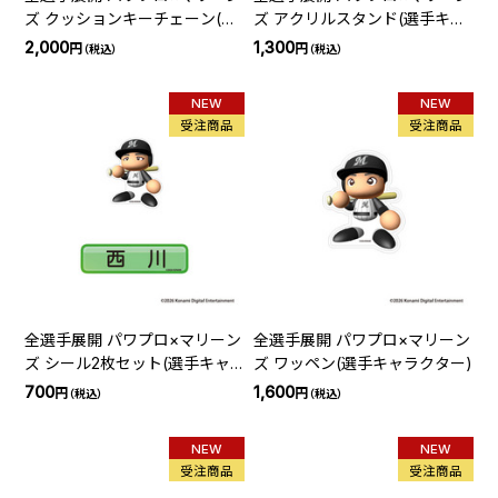
ズ クッションキーチェーン(選
ズ アクリルスタンド(選手キャ
手紹介ビジョン)
ラクター)
2,000
1,300
円
円
（税込）
（税込）
NEW
NEW
受注商品
受注商品
全選手展開 パワプロ×マリーン
全選手展開 パワプロ×マリーン
ズ シール2枚セット(選手キャ
ズ ワッペン(選手キャラクター)
ラクター)
700
1,600
円
円
（税込）
（税込）
NEW
NEW
受注商品
受注商品