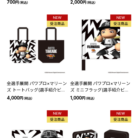
ジョン)
700
2,000
円
円
（税込）
（税込）
NEW
NEW
受注商品
受注商品
全選手展開 パワプロ×マリーン
全選手展開 パワプロ×マリーン
ズ トートバッグ(選手紹介ビジ
ズ ミニフラッグ(選手紹介ビジ
ョン)
ョン)
4,000
1,000
円
円
（税込）
（税込）
NEW
NEW
受注商品
受注商品