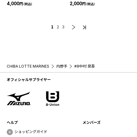
ム＆ナンバーTシャツ(BSW)
4,000
2,000
円
円
（税込）
（税込）
1
2
3
CHIBA LOTTE MARINES
内野手
#8中村 奨吾
オフィシャルサプライヤー
ヘルプ
メンバーズ
ショッピングガイド