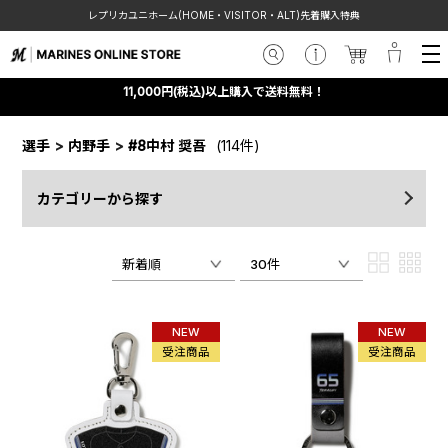
レプリカユニホーム(HOME・VISITOR・ALT)先着購入特典
11,000円(税込)以上購入で送料無料！
選手
>
内野手
>
#8中村 奨吾
(114件)
カテゴリーから探す
新着順
30件
NEW
NEW
受注商品
受注商品