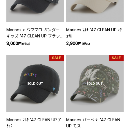
Marines x パワプロ ガンダー
Marines ﾏﾙﾁ '47 CLEAN UP ﾅﾁ
キッズ '47 CLEAN UP ブラッ
ｭﾗﾙ
ク
3,000
2,900
円
円
（税込）
（税込）
SALE
SALE
SOLD OUT
SOLD OUT
Marines ﾏﾙﾁ '47 CLEAN UP ﾌﾞ
Marines バーベナ '47 CLEAN
ﾗｯｸ
UP モス