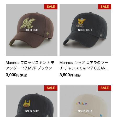
SALE
SALE
SOLD OUT
SOLD OUT
Marines フロッグスキン カモ
Marines キッズ コアラのマー
アンダー '47 MVP ブラウン
チ チャンスくん '47 CLEAN
UP ブラック
3,000
3,500
円
円
（税込）
（税込）
SALE
SALE
SOLD OUT
SOLD OUT