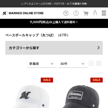
レプリカユニホーム(HOME・VISITOR・ALT)先着購入特典
11,000円(税込)以上購入で送料無料！
ベースボールキャップ（丸つば）
(47件)
カテゴリーから探す
新着順
30件
SALE
SALE