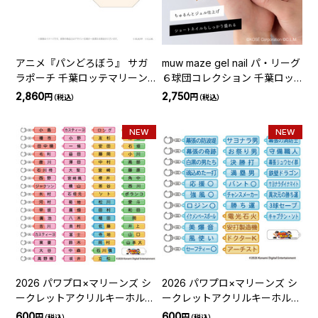
アニメ『パンどろぼう』 サガ
muw maze gel nail パ・リーグ
ラポーチ 千葉ロッテマリーン
６球団コレクション 千葉ロッ
ズ
テマリーンズ アルファベッ
2,860
2,750
円
円
（税込）
（税込）
ト・番号セット
NEW
NEW
2026 パワプロ×マリーンズ シ
2026 パワプロ×マリーンズ シ
ークレットアクリルキーホルダ
ークレットアクリルキーホルダ
ー（選手ネームプレート）
ー(特殊能力)
600
600
円
円
（税込）
（税込）