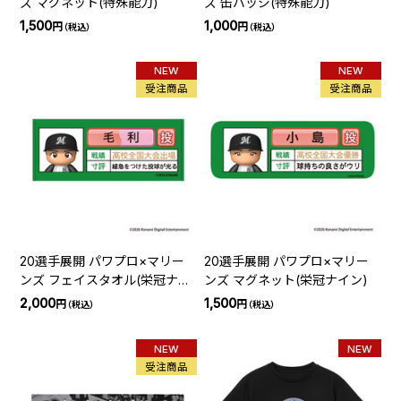
ズ マグネット(特殊能力)
ズ 缶バッジ(特殊能力)
1,500
1,000
円
円
（税込）
（税込）
NEW
NEW
受注商品
受注商品
20選手展開 パワプロ×マリー
20選手展開 パワプロ×マリー
ンズ フェイスタオル(栄冠ナイ
ンズ マグネット(栄冠ナイン)
ン)
2,000
1,500
円
円
（税込）
（税込）
NEW
NEW
受注商品