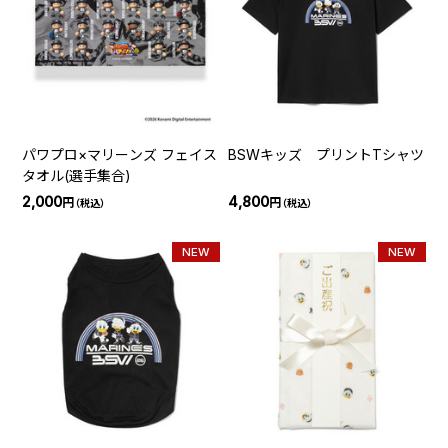
パワプロ×マリーンズ フェイス
BSWキッズ プリントTシャツ
タオル(選手集合)
2,000
4,800
円
円
（税込）
（税込）
NEW
NEW