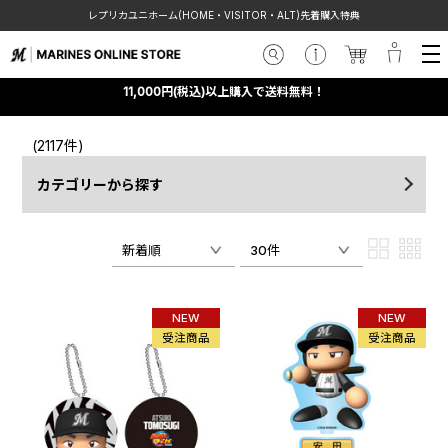
レプリカユニホーム(HOME・VISITOR・ALT)先着購入特典
11,000円(税込)以上購入で送料無料！
(2117件)
カテゴリーから探す
新着順
30件
NEW
NEW
受注商品
受注商品