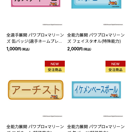
全選手展開 パワプロ×マリーン
全能力展開 パワプロ×マリーン
ズ 缶バッジ(選手ネームプレー
ズ フェイスタオル(特殊能力)
ト)
1,000
2,000
円
円
（税込）
（税込）
NEW
NEW
受注商品
受注商品
全能力展開 パワプロ×マリーン
全能力展開 パワプロ×マリーン