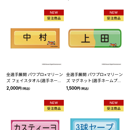
NEW
NEW
受注商品
受注商品
全選手展開 パワプロ×マリーン
全選手展開 パワプロ×マリーン
ズ フェイスタオル(選手ネーム
ズ マグネット(選手ネームプレ
プレート)
ート)
2,000
1,500
円
円
（税込）
（税込）
NEW
NEW
受注商品
受注商品