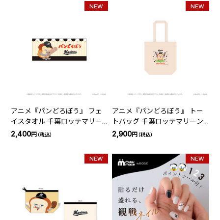
NEW
NEW
アニメ『パンどろぼう』 フェ
アニメ『パンどろぼう』 トー
イスタオル 千葉ロッテマリー
トバッグ 千葉ロッテマリーン
ンズ
ズ
2,400
2,900
円
円
（税込）
（税込）
NEW
NEW