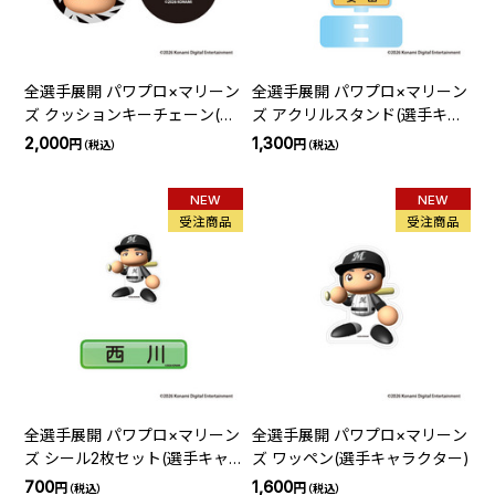
全選手展開 パワプロ×マリーン
全選手展開 パワプロ×マリーン
ズ クッションキーチェーン(選
ズ アクリルスタンド(選手キャ
手紹介ビジョン)
ラクター)
2,000
1,300
円
円
（税込）
（税込）
NEW
NEW
受注商品
受注商品
全選手展開 パワプロ×マリーン
全選手展開 パワプロ×マリーン
ズ シール2枚セット(選手キャ
ズ ワッペン(選手キャラクター)
ラクター)
700
1,600
円
円
（税込）
（税込）