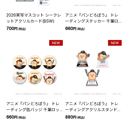
2026実写マスコット シークレ
アニメ『パンどろぼう』 トレ
ットアクリルカード(BSW)
ーディングステッカー 千葉ロ
ッテマリーンズ(全6種)
700
660
円
円
（税込）
（税込）
NEW
NEW
アニメ『パンどろぼう』 トレ
アニメ『パンどろぼう』 トレ
ーディング缶バッジ 千葉ロッ
ーディングアクリルスタンド
テマリーンズ(全6種)
千葉ロッテマリーンズ(全3種)
660
880
円
円
（税込）
（税込）