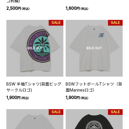
ゴ刺繍)
2,500
1,600
円
円
（税込）
（税込）
SALE
SALE
SOLD OUT
SOLD OUT
BSW 半袖Tシャツ(背面ビッグ
BSWフットボールTシャツ（背
サークルロゴ)
面Marinesロゴ）
1,900
1,900
円
円
（税込）
（税込）
SALE
SALE