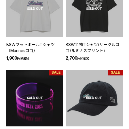
SOLD OUT
SOLD OUT
BSWフットボールTシャツ
BSW半袖Tシャツ(サークルロ
（Marinesロゴ）
ゴ/ルミナスプリント)
1,900
2,700
円
円
（税込）
（税込）
SALE
SALE
SOLD OUT
SOLD OUT