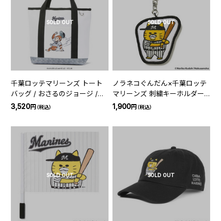
SOLD OUT
SOLD OUT
千葉ロッテマリーンズ トート
ノラネコぐんだん×千葉ロッテ
バッグ / おさるのジョージ /
マリーンズ 刺繍キーホルダー
2026
打者
3,520
1,900
円
円
（税込）
（税込）
SOLD OUT
SOLD OUT