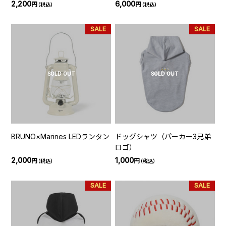
オル マスコットVer
2,200
6,000
円
円
（税込）
（税込）
SALE
SALE
SOLD OUT
SOLD OUT
BRUNO×Marines LEDランタン
ドッグシャツ（パーカー3兄弟
ロゴ）
2,000
1,000
円
円
（税込）
（税込）
SALE
SALE