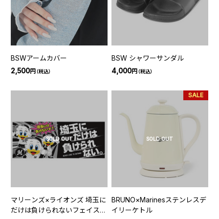
BSWアームカバー
BSW シャワーサンダル
2,500
4,000
円
円
（税込）
（税込）
SALE
SOLD OUT
SOLD OUT
マリーンズ×ライオンズ 埼玉に
BRUNO×Marinesステンレスデ
だけは負けられないフェイスタ
イリーケトル