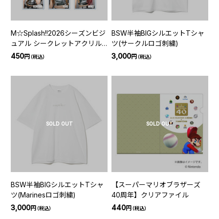
M☆Splash!!2026シーズンビジ
BSW半袖BIGシルエットTシャ
ュアル シークレットアクリル
ツ(サークルロゴ刺繍)
カード
450
3,000
円
円
（税込）
（税込）
SOLD OUT
SOLD OUT
BSW半袖BIGシルエットTシャ
【スーパーマリオブラザーズ
ツ(Marinesロゴ刺繍)
40周年】クリアファイル
3,000
440
円
円
（税込）
（税込）