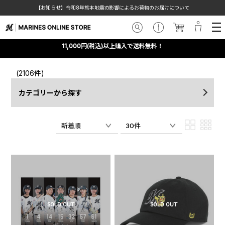
お知らせ】令和8年熊本地震の影響によるお荷物のお届けについて
マリー
11,000円(税込)以上購入で送料無料！
(2106件)
カテゴリーから探す
新着順
30件
SOLD OUT
SOLD OUT