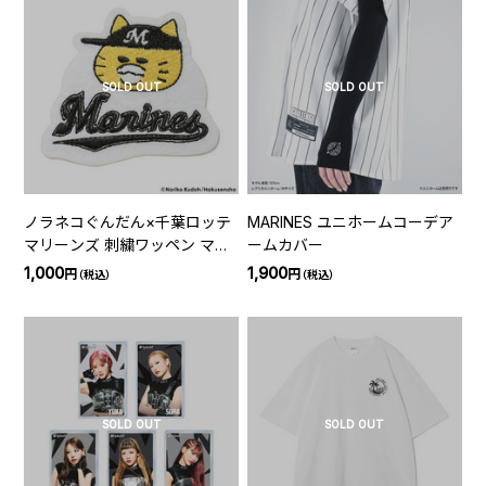
SOLD OUT
SOLD OUT
ノラネコぐんだん×千葉ロッテ
MARINES ユニホームコーデア
マリーンズ 刺繍ワッペン マリ
ームカバー
ーンズ
1,000
1,900
円
円
（税込）
（税込）
SOLD OUT
SOLD OUT