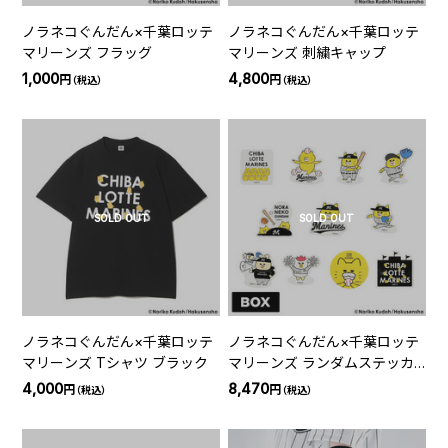
ノラネコぐんだん×千葉ロッテ
ノラネコぐんだん×千葉ロッテ
マリーンズ フラッグ
マリーンズ 刺繍キャップ
1,000
4,800
円
円
（税込）
（税込）
SOLD OUT
SOLD OUT
ノラネコぐんだん×千葉ロッテ
ノラネコぐんだん×千葉ロッテ
マリーンズ Tシャツ ブラック
マリーンズ ランダムステッカ
ー(全11種) BOX
4,000
8,470
円
円
（税込）
（税込）