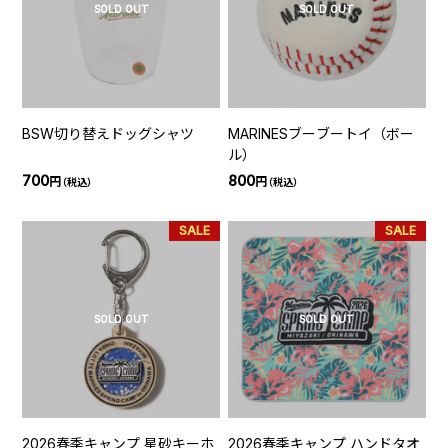
SOLD OUT
SOLD OUT
BSW切り替えドッグシャツ
MARINESブーブートイ（ボー
ル）
700
800
円
円
（税込）
（税込）
SALE
SALE
SOLD OUT
SOLD OUT
2026春季キャンプ 星砂キーホ
2026春季キャンプ ハンドタオ