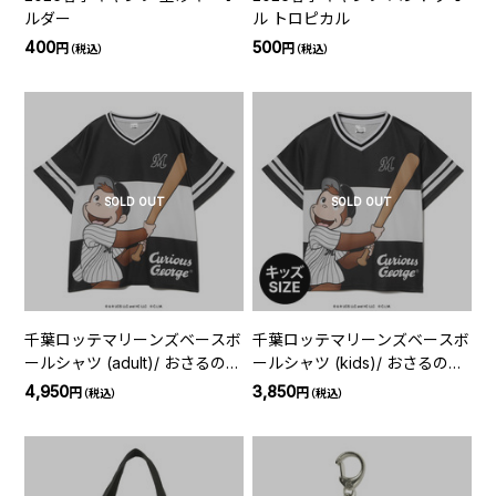
ルダー
ル トロピカル
400
500
円
円
（税込）
（税込）
SOLD OUT
SOLD OUT
千葉ロッテマリーンズベースボ
千葉ロッテマリーンズベースボ
ールシャツ (adult)/ おさるのジ
ールシャツ (kids)/ おさるのジ
ョージ / 2026
ョージ / 2026
4,950
3,850
円
円
（税込）
（税込）