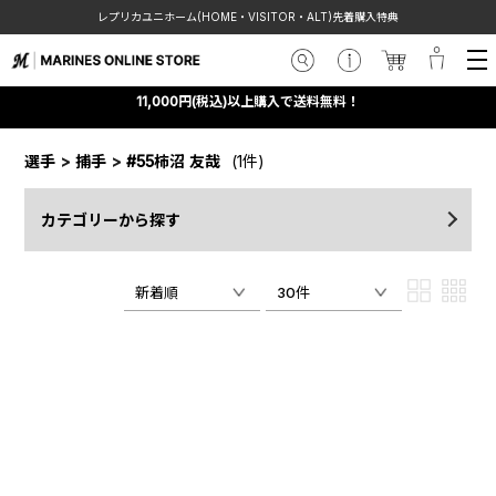
レプリカユニホーム(HOME・VISITOR・ALT)先着購入特典
11,000円(税込)以上購入で送料無料！
選手
>
捕手
>
#55柿沼 友哉
(1件)
カテゴリーから探す
新着順
30件