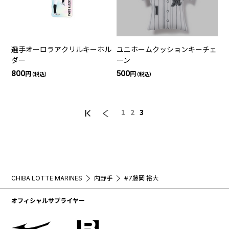
選手オーロラアクリルキーホル
ユニホームクッションキーチェ
ダー
ーン
800
500
円
円
（税込）
（税込）
1
2
3
CHIBA LOTTE MARINES
内野手
#7藤岡 裕大
オフィシャルサプライヤー