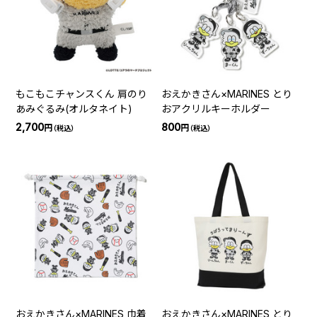
もこもこチャンスくん 肩のり
おえかきさん×MARINES とり
あみぐるみ(オルタネイト)
おアクリルキーホルダー
2,700
800
円
円
（税込）
（税込）
おえかきさん×MARINES 巾着
おえかきさん×MARINES とり