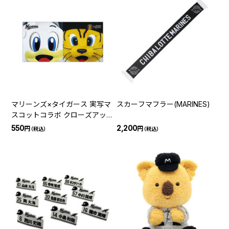
マリーンズ×タイガース 実写マ
スカーフマフラー(MARINES)
スコットコラボ クローズアッ
プステッカー
550
2,200
円
円
（税込）
（税込）