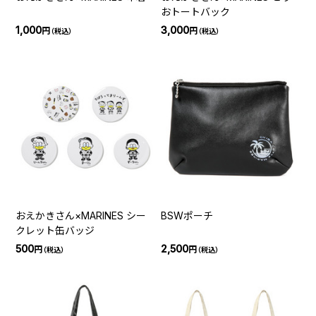
おトートバック
1,000
3,000
円
円
（税込）
（税込）
おえかきさん×MARINES シー
BSWポーチ
クレット缶バッジ
500
2,500
円
円
（税込）
（税込）