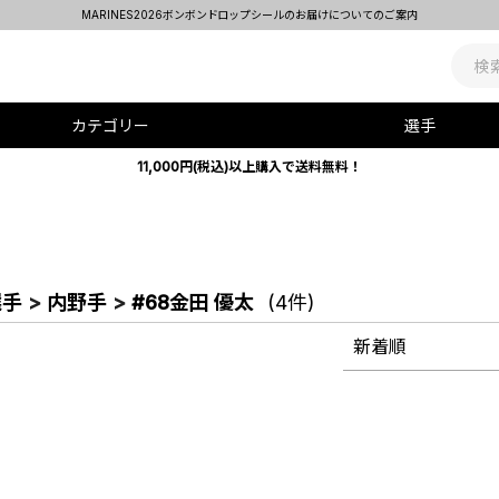
MARINES2026ボンボンドロップシールのお届けについてのご案内
カテゴリー
選手
11,000円(税込)以上購入で送料無料！
選手
>
内野手
>
#68金田 優太
(4件)
新着順