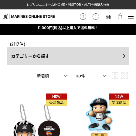
レプリカユニホーム(HOME・VISITOR・ALT)先着購入特典
11,000円(税込)以上購入で送料無料！
(2117件)
カテゴリーから探す
新着順
30件
NEW
NEW
受注商品
受注商品