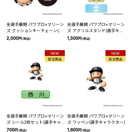
全選手展開 パワプロ×マリーン
全選手展開 パワプロ×マリーン
ズ クッションキーチェーン(選
ズ アクリルスタンド(選手キャ
手紹介ビジョン)
ラクター)
2,000
1,300
円
円
（税込）
（税込）
NEW
NEW
受注商品
受注商品
全選手展開 パワプロ×マリーン
全選手展開 パワプロ×マリーン
ズ シール2枚セット(選手キャ
ズ ワッペン(選手キャラクター)
ラクター)
700
1,600
円
円
（税込）
（税込）