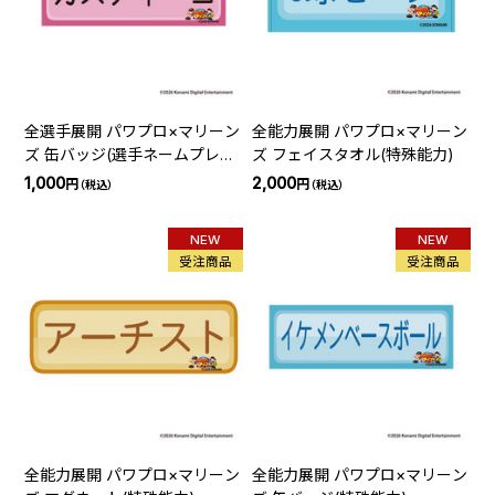
全選手展開 パワプロ×マリーン
全能力展開 パワプロ×マリーン
ズ 缶バッジ(選手ネームプレー
ズ フェイスタオル(特殊能力)
ト)
1,000
2,000
円
円
（税込）
（税込）
NEW
NEW
受注商品
受注商品
全能力展開 パワプロ×マリーン
全能力展開 パワプロ×マリーン