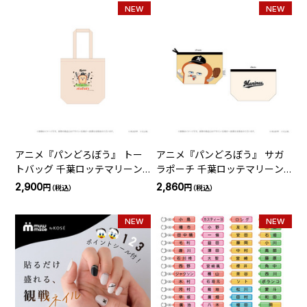
NEW
NEW
アニメ『パンどろぼう』 トー
アニメ『パンどろぼう』 サガ
トバッグ 千葉ロッテマリーン
ラポーチ 千葉ロッテマリーン
ズ
ズ
2,900
2,860
円
円
（税込）
（税込）
NEW
NEW