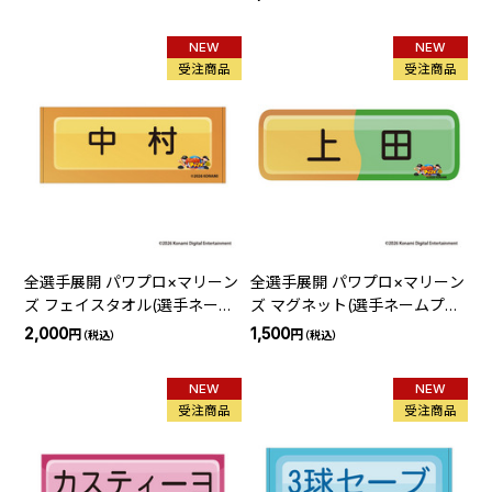
NEW
NEW
受注商品
受注商品
全選手展開 パワプロ×マリーン
全選手展開 パワプロ×マリーン
ズ フェイスタオル(選手ネーム
ズ マグネット(選手ネームプレ
プレート)
ート)
2,000
1,500
円
円
（税込）
（税込）
NEW
NEW
受注商品
受注商品