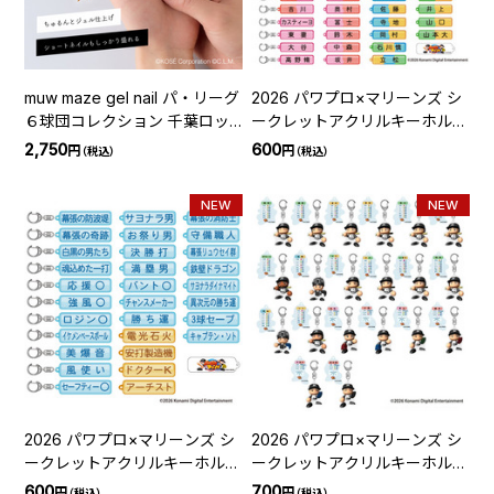
muw maze gel nail パ・リーグ
2026 パワプロ×マリーンズ シ
６球団コレクション 千葉ロッ
ークレットアクリルキーホルダ
テマリーンズ アルファベッ
ー（選手ネームプレート）
2,750
600
円
円
（税込）
（税込）
ト・番号セット
NEW
NEW
2026 パワプロ×マリーンズ シ
2026 パワプロ×マリーンズ シ
ークレットアクリルキーホルダ
ークレットアクリルキーホルダ
ー(特殊能力)
ー(選手キャラクター)
600
700
円
円
（税込）
（税込）