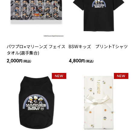
パワプロ×マリーンズ フェイス
BSWキッズ プリントTシャツ
タオル(選手集合)
2,000
4,800
円
円
（税込）
（税込）
NEW
NEW