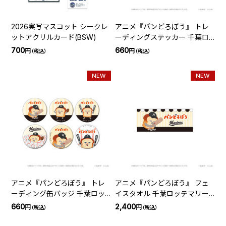
2026実写マスコット シークレ
アニメ『パンどろぼう』 トレ
ットアクリルカード(BSW)
ーディングステッカー 千葉ロ
ッテマリーンズ(全6種)
700
660
円
円
（税込）
（税込）
NEW
NEW
アニメ『パンどろぼう』 トレ
アニメ『パンどろぼう』 フェ
ーディング缶バッジ 千葉ロッ
イスタオル 千葉ロッテマリー
テマリーンズ(全6種)
ンズ
660
2,400
円
円
（税込）
（税込）