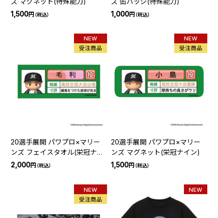
ズ マグネット(特殊能力)
ズ 缶バッジ(特殊能力)
1,500
1,000
円
円
（税込）
（税込）
NEW
NEW
受注商品
受注商品
20選手展開 パワプロ×マリー
20選手展開 パワプロ×マリー
ンズ フェイスタオル(栄冠ナイ
ンズ マグネット(栄冠ナイン)
ン)
2,000
1,500
円
円
（税込）
（税込）
NEW
NEW
受注商品