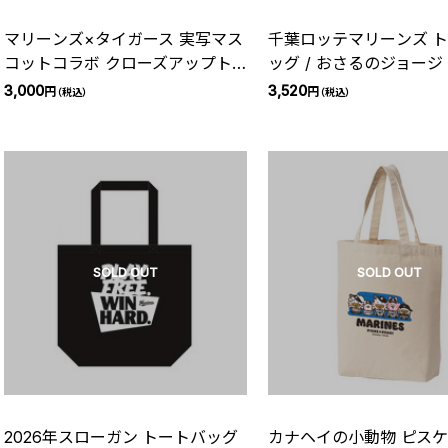
マリーンズ×タイガース 実写マス
千葉ロッテマリーンズ 
コットコラボ クローズアップト
ッグ / おさるのジョージ /
ートバッグ
3,000
3,520
円
円
（税込）
（税込）
SOLD OUT
SOLD OUT
2026年スローガン トートバッグ
カナヘイの小動物 ピスケ