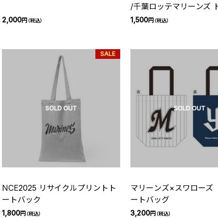
/千葉ロッテマリーンズ 
ッグ（集合）
2,000
1,500
円
円
（税込）
（税込）
SALE
SOLD OUT
SOLD OUT
NCE2025 リサイクルプリントト
マリーンズ×スワローズ
ートバック
ートバッグ
1,800
3,200
円
円
（税込）
（税込）