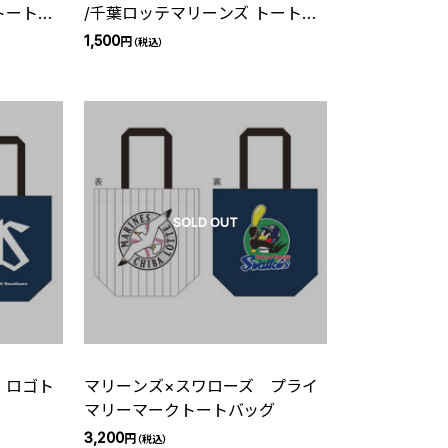
トートバ
/千葉ロッテマリーンズ トートバ
ッグ（ピスケ&うさぎ）
1,500
円
（税込）
SOLD OUT
 ロゴト
マリーンズ×スワローズ プライ
マリーマークトートバッグ
3,200
円
（税込）