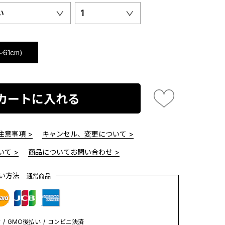
い
1
61cm)
カートに入れる
意事項 >
キャンセル、変更について >
て >
商品についてお問い合わせ >
払い方法
通常商品
y
GMO後払い
コンビニ決済