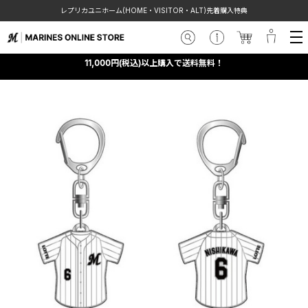
レプリカユニホーム(HOME・VISITOR・ALT)先着購入特典
11,000円(税込)以上購入で送料無料！