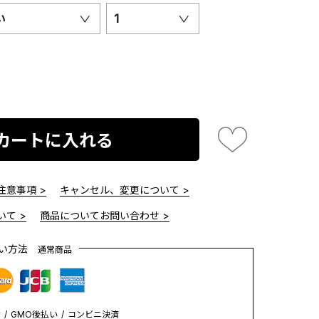
い
1
カートに入れる
意事項 >
キャンセル、変更について >
て >
商品についてお問い合わせ >
払い方法
通常商品
y
GMO後払い
コンビニ決済