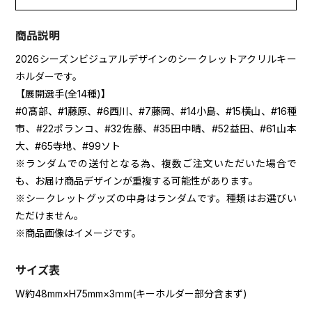
商品説明
2026シーズンビジュアルデザインのシークレットアクリルキー
ホルダーです。
【展開選手(全14種)】
#0髙部、#1藤原、#6西川、#7藤岡、#14小島、#15横山、#16種
市、#22ポランコ、#32佐藤、#35田中晴、#52益田、#61山本
大、#65寺地、#99ソト
※ランダムでの送付となる為、複数ご注文いただいた場合で
も、お届け商品デザインが重複する可能性があります。
※シークレットグッズの中身はランダムです。種類はお選びい
ただけません。
※商品画像はイメージです。
サイズ表
W約48mm×H75mm×3ｍm(キーホルダー部分含まず)