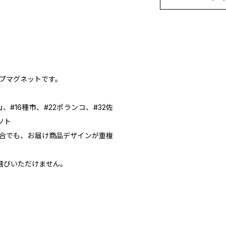
ップマグネットです。
山、#16種市、#22ポランコ、#32佐
ソト
合でも、お届け商品デザインが重複
選びいただけません。