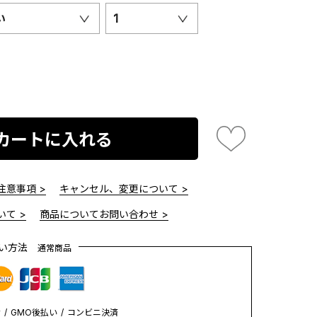
い
1
カートに入れる
意事項 >
キャンセル、変更について >
て >
商品についてお問い合わせ >
払い方法
通常商品
y
GMO後払い
コンビニ決済