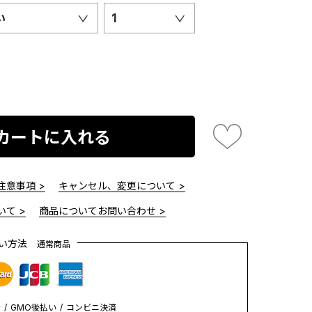
い
1
カートに入れる
意事項 >
キャンセル、変更について >
て >
商品についてお問い合わせ >
払い方法
通常商品
y
GMO後払い
コンビニ決済