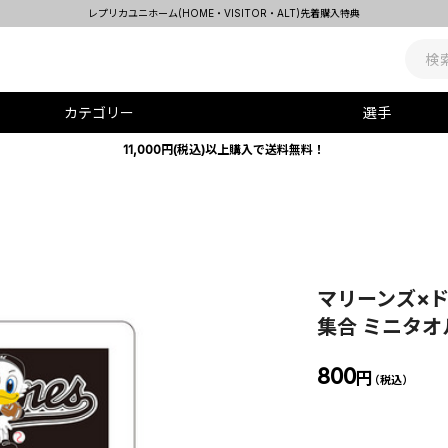
レプリカユニホーム(HOME・VISITOR・ALT)先着購入特典
カテゴリー
選手
11,000円(税込)以上購入で送料無料！
マリーンズ×
集合 ミニタオ
800
円
（税込）