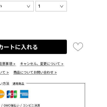
い
1
カートに入れる
意事項 >
キャンセル、変更について >
て >
商品についてお問い合わせ >
払い方法
通常商品
y
GMO後払い
コンビニ決済