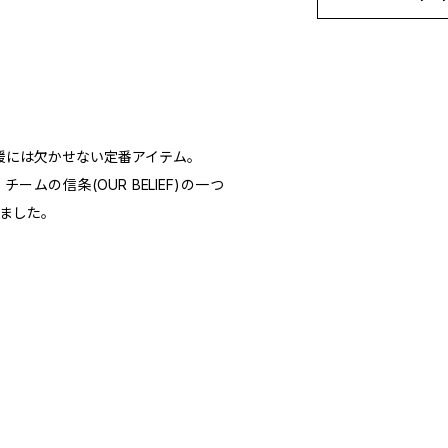
。応援には欠かせない定番アイテム。
ムの信条(OUR BELIEF)の一つ
れました。