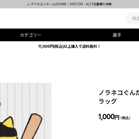
レプリカユニホーム(HOME・VISITOR・ALT)先着購入特典
カテゴリー
選手
11,000円(税込)以上購入で送料無料！
ノラネコぐん
ラッグ
1,000
円
（税込）