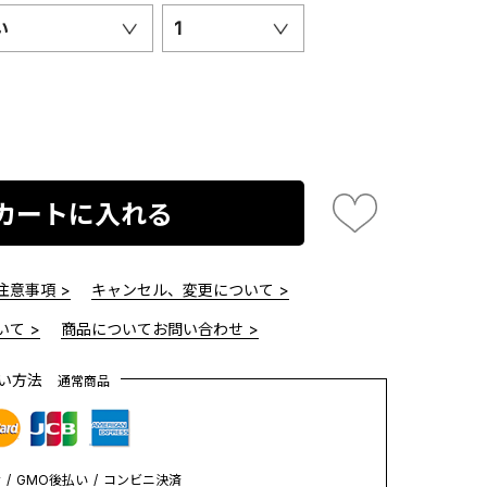
い
1
カートに入れる
意事項 >
キャンセル、変更について >
て >
商品についてお問い合わせ >
払い方法
通常商品
y
GMO後払い
コンビニ決済