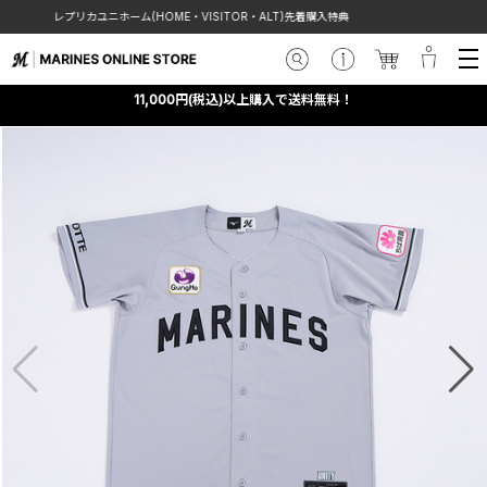
ム(HOME・VISITOR・ALT)先着購入特典
【お知らせ】令和
11,000円(税込)以上購入で送料無料！