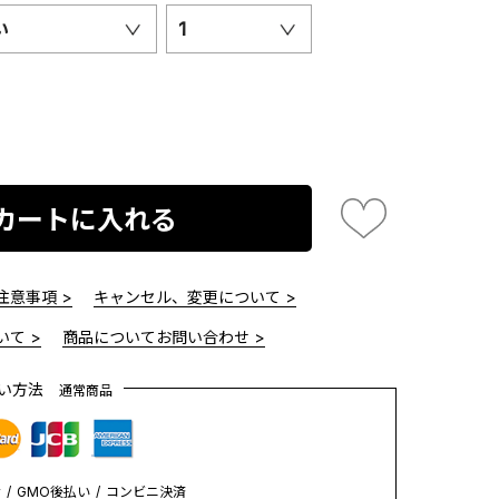
い
1
カートに入れる
意事項 >
キャンセル、変更について >
て >
商品についてお問い合わせ >
払い方法
通常商品
y
GMO後払い
コンビニ決済