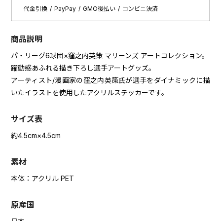
代金引換
PayPay
GMO後払い
コンビニ決済
商品説明
パ・リーグ6球団×窪之内英策 マリーンズ アートコレクション。
躍動感あふれる描き下ろし選手アートグッズ。
アーティスト/漫画家の窪之内英策氏が選手をダイナミックに描
いたイラストを使用したアクリルステッカーです。
サイズ表
約4.5cm×4.5cm
素材
本体：アクリル PET
原産国