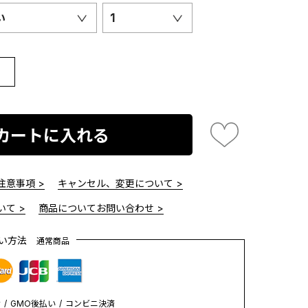
い
1
カートに入れる
意事項 >
キャンセル、変更について >
て >
商品についてお問い合わせ >
払い方法
通常商品
y
GMO後払い
コンビニ決済