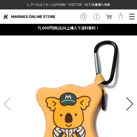
レプリカユニホーム(HOME・VISITOR・ALT)先着購入特典
11,000円(税込)以上購入で送料無料！