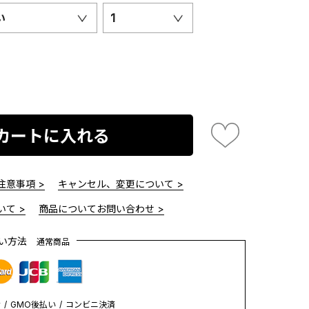
い
1
カートに入れる
意事項 >
キャンセル、変更について >
て >
商品についてお問い合わせ >
払い方法
通常商品
y
GMO後払い
コンビニ決済